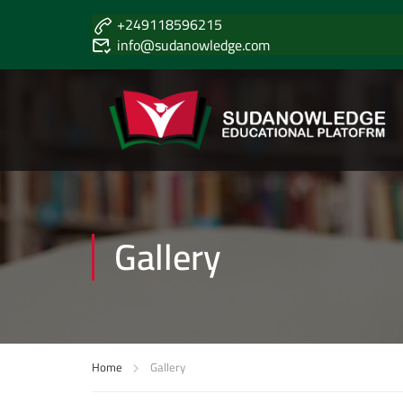
+249118596215
info@sudanowledge.com
Gallery
Home
Gallery