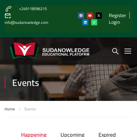
+249118596215
Register
Login
info@sudanowledge.com
Events
Home
Events
Happening
Upcoming
Expired