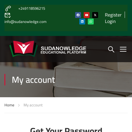
+249118596215
Register
Login
info@sudanowledge.com
My account
Home
My account
Get Your Password