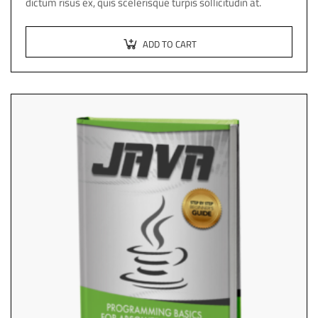
dictum risus ex, quis scelerisque turpis sollicitudin at.
ADD TO CART